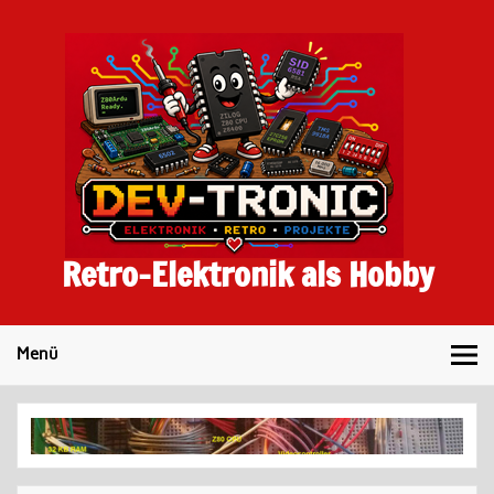
Skip
to
content
Retro-Elektronik als Hobby
Menü