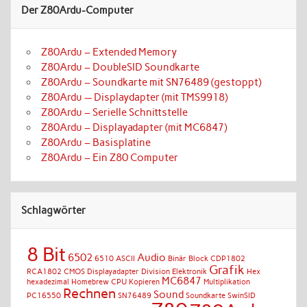
Der Z80Ardu-Computer
Z80Ardu – Extended Memory
Z80Ardu – DoubleSID Soundkarte
Z80Ardu – Soundkarte mit SN76489 (gestoppt)
Z80Ardu — Displaydapter (mit TMS9918)
Z80Ardu – Serielle Schnittstelle
Z80Ardu – Displayadapter (mit MC6847)
Z80Ardu – Basisplatine
Z80Ardu – Ein Z80 Computer
Schlagwörter
8 Bit
6502
Audio
6510
ASCII
Binär
Block
CDP1802
Grafik
RCA1802 CMOS
Displayadapter
Division
Elektronik
Hex
MC6847
hexadezimal
Homebrew CPU
Kopieren
Multiplikation
Rechnen
Sound
PC16550
SN76489
Soundkarte
SwinSID