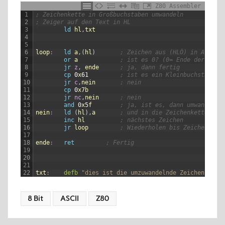
Z80 Assembler
1
; Zeichenkette in Großbuchstaben umwandeln
2
; Zeiger auf den Text in HL
3
ld
hl
,
txt
4
5
6
loop
:
ld
a
,
(
hl
)
; Zeichen aus (HLÖ) in A
7
or
a
; ist es 0? (0= Ende der Zeic
8
jr
z
,
ende
; ja, dann fertig
9
cp
0
x
61
; ist es ein Kleinbuchstabe?
10
jr
c
,
nein
; nein
11
cp
0
x
7
b
12
jr
nc
,
nein
; nein
13
and
0
x
5
f
; ja, ist es, dann umwandeln
14
nein
:
ld
(
hl
)
,
a
; und in die Zeichenkette zur
15
inc
hl
; nächstes Zeichen
16
jr
loop
; Wiederholen bis Zeichenkett
17
18
ende
:
ret
; Fertig
19
20
21
22
txt
:
defb
"dies ist die umzuwandelnde Zeichenkette
8 Bit
ASCII
Z80