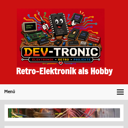
Skip
to
content
Retro-Elektronik als Hobby
Menü