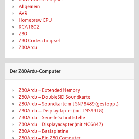
Allgemein
AVR
Homebrew CPU
RCA1802
Z80
Z80 Codeschnipsel
Z80Ardu
Der Z80Ardu-Computer
Z80Ardu – Extended Memory
Z80Ardu – DoubleSID Soundkarte
Z80Ardu – Soundkarte mit SN76489 (gestoppt)
Z80Ardu — Displaydapter (mit TMS9918)
Z80Ardu – Serielle Schnittstelle
Z80Ardu – Displayadapter (mit MC6847)
Z80Ardu – Basisplatine
Z80Ardu – Ein Z80 Computer