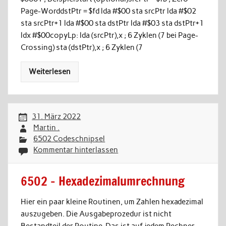
Page-WorddstPtr = $fd lda #$00 sta srcPtr lda #$02
sta srcPtr+1 lda #$00 sta dstPtr lda #$03 sta dstPtr+1
ldx #$00copyLp: lda (srcPtr),x ; 6 Zyklen (7 bei Page-
Crossing) sta (dstPtr),x ; 6 Zyklen (7
Weiterlesen
31. März 2022
Martin .
6502 Codeschnipsel
Kommentar hinterlassen
6502 – Hexadezimalumrechnung
Hier ein paar kleine Routinen, um Zahlen hexadezimal
auszugeben. Die Ausgabeprozedur ist nicht
Bestandteil der Routine. Das ist auf jedem Rechner