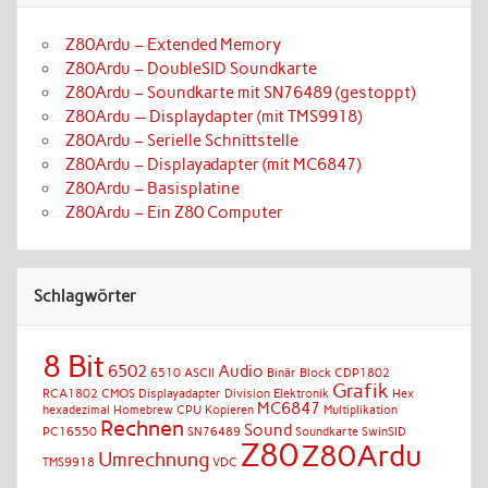
Z80Ardu – Extended Memory
Z80Ardu – DoubleSID Soundkarte
Z80Ardu – Soundkarte mit SN76489 (gestoppt)
Z80Ardu — Displaydapter (mit TMS9918)
Z80Ardu – Serielle Schnittstelle
Z80Ardu – Displayadapter (mit MC6847)
Z80Ardu – Basisplatine
Z80Ardu – Ein Z80 Computer
Schlagwörter
8 Bit
6502
Audio
6510
ASCII
Binär
Block
CDP1802
Grafik
RCA1802 CMOS
Displayadapter
Division
Elektronik
Hex
MC6847
hexadezimal
Homebrew CPU
Kopieren
Multiplikation
Rechnen
Sound
PC16550
SN76489
Soundkarte
SwinSID
Z80
Z80Ardu
Umrechnung
TMS9918
VDC