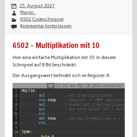
25. August 2021
Martin .
6502 Codeschnipsel
Kommentar hinterlassen
6502 – Multiplikation mit 10
Hier eine einfache Multiplikation mit 10. In diesem
Schnipsel auf 8 Bit beschränkt:
Der Ausgangswert befindet sich im Register A
6502 Assembler
1
MULT
10
:
2
asl
; mit 2 multiplizieren
3
sta
temp
; temporär in TEMP speichern
4
asl
; wieder mit 2 multiplizieren (= 
5
asl
; und noch einmal mit 2 multipliz
6
clc
7
adc
temp
; und das Ergebnis aus A + TEMP w
8
rts
9
10
TEMP
:
11
.
byte
0