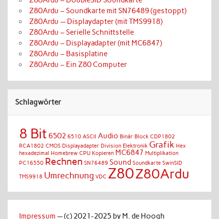
Z80Ardu – Soundkarte mit SN76489 (gestoppt)
Z80Ardu — Displaydapter (mit TMS9918)
Z80Ardu – Serielle Schnittstelle
Z80Ardu – Displayadapter (mit MC6847)
Z80Ardu – Basisplatine
Z80Ardu – Ein Z80 Computer
Schlagwörter
8 Bit
6502
Audio
6510
ASCII
Binär
Block
CDP1802
Grafik
RCA1802 CMOS
Displayadapter
Division
Elektronik
Hex
MC6847
hexadezimal
Homebrew CPU
Kopieren
Multiplikation
Rechnen
Sound
PC16550
SN76489
Soundkarte
SwinSID
Z80
Z80Ardu
Umrechnung
TMS9918
VDC
Impressum
— (c) 2021-2025 by M. de Hoogh