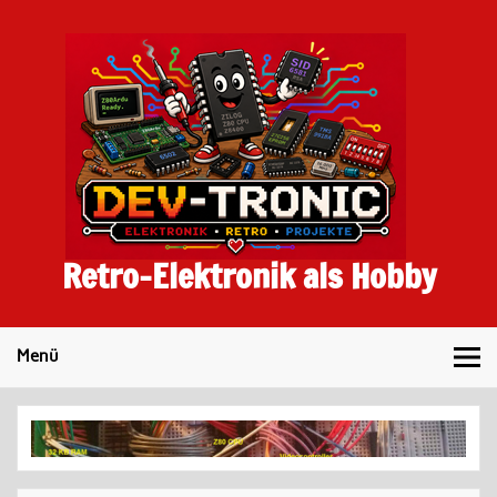
Skip
to
content
Retro-Elektronik als Hobby
Menü