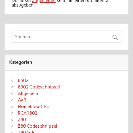
Du musst
angemeldet
sein, um einen Kommentar
abzugeben.
Kategorien
6502
6502 Codeschnipsel
Allgemein
AVR
Homebrew CPU
RCA1802
Z80
Z80 Codeschnipsel
Z80Ardu