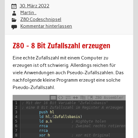
30. März 2022
Martin .
Z80 Codeschnipsel
Kommentar hinterlassen
Z80 – 8 Bit Zufallszahl erzeugen
Eine echte Zufallszahl mit einem Computer zu
erzeugen ist oft schwierig. Allerdings reichen für
viele Anwendungen auch Pseudo-Zufallszahlen. Das
nachfolgende kleine Programm erzeugt eine solche
Pseudo-Zufallszahl.
Z80 Assembler
1
; Mit der 16 Bit Variable "Zufallsbasis"
2
; eine 8 Bit Zufallszahl im Register A erzeugen
3
push
hl
4
ld
hl
,
(
Zufallsbasis
)
5
ld
a
,
h
; Highbyte holen
6
rrca
; Zweimal rechts rotieren
7
rrca
8
xor
h
; xor mit Original