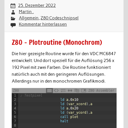
25. Dezember 2022
Martin .
Allgemein
,
Z80 Codeschnipsel
Kommentar hinterlassen
Z80 – Plotroutine (Monochrom)
Die hier gezeigte Routine wurde für den VDC MC6847
entwickelt. Und dort speziell für die Auflösung 256 x
192 Pixel mit zwei Farben. Die Routine funktioniert
natürlich auch mit den geringeren Auflösungen.
Allerdings nur in den monochromen Grafikmodi.
Z80
Z80 Assembler
1
; Testpixel         
2
ld
a
,
0
x
10
3
ld
(
var
_
xcord
)
,
a
4
ld
a
,
0
x
20
5
ld
(
var
_
ycord
)
,
a
6
call
plot
7
halt
8