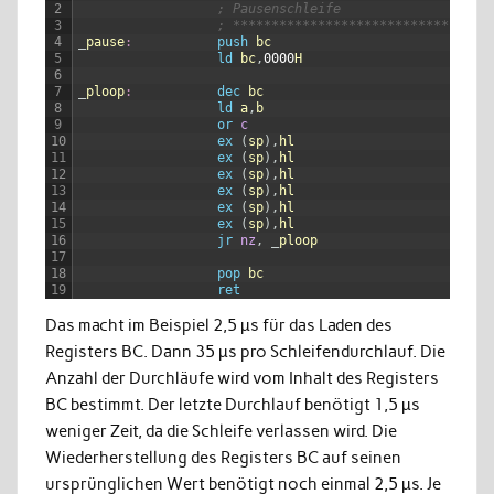
2
; Pausenschleife
3
; *********************************
4
_
pause
:
push
bc
;
5
ld
bc
,
0000
H
; 
6
7
_
ploop
:
dec
bc
; 
8
ld
a
,
b
; 
9
or
c
; 
10
ex
(
sp
)
,
hl
; 
11
ex
(
sp
)
,
hl
; 
12
ex
(
sp
)
,
hl
; 
13
ex
(
sp
)
,
hl
; 
14
ex
(
sp
)
,
hl
; 
15
ex
(
sp
)
,
hl
; 
16
jr
nz
,
_
ploop
; 
17
18
pop
bc
19
ret
Das macht im Beispiel 2,5 µs für das Laden des
Registers BC. Dann 35 µs pro Schleifendurchlauf. Die
Anzahl der Durchläufe wird vom Inhalt des Registers
BC bestimmt. Der letzte Durchlauf benötigt 1,5 µs
weniger Zeit, da die Schleife verlassen wird. Die
Wiederherstellung des Registers BC auf seinen
ursprünglichen Wert benötigt noch einmal 2,5 µs. Je