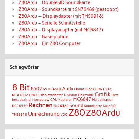
Z80Ardu – DoubleSID Soundkarte
Z80Ardu – Soundkarte mit SN76489 (gestoppt)
Z80Ardu — Displaydapter (mit TMS9918)
Z80Ardu – Serielle Schnittstelle
Z80Ardu – Displayadapter (mit MC6847)
Z80Ardu – Basisplatine
Z80Ardu – Ein Z80 Computer
Schlagwörter
8 Bit
6502
Audio
6510
ASCII
Binär
Block
CDP1802
Grafik
RCA1802 CMOS
Displayadapter
Division
Elektronik
Hex
MC6847
hexadezimal
Homebrew CPU
Kopieren
Multiplikation
Rechnen
Sound
PC16550
SN76489
Soundkarte
SwinSID
Z80
Z80Ardu
Umrechnung
TMS9918
VDC